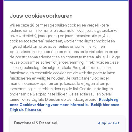
Jouw cookievoorkeuren
Wij en onze
28
partners gebruiken cookies en vergelijkbare
technieken om informatie te verzamelen over jou als gebruiker van
onze website(s), jouw gedrag en jouw apparaten. Als je „Alle
cookies accepteren” selecteert, worden trackingtechnologieën
Home
Acties
Radio luisteren
538 dj's
Shows
Muziek
Evenementen
ingeschakeld om onze advertenties en content te kunnen
VOLG RADIO 538
personaliseren, onze producten en diensten te verbeteren en om
de prestaties van advertenties en content te meten. Als je „Huidige
keuze opslaan” selecteert of je toestemming intrekt, worden deze
trackingtechnologieën uitgeschakeld. We gebruiken dan enkel
Zoeken
functionele en essentiële cookies om de website goed te laten
functioneren en veilig te houden. Je kunt dit menu op ieder
moment opnieuw openen om je keuzes te wijzigen of om je
toestemming in te trekken door op de link Cookie-instellingen
Home
Radio Luisteren
538 Gemist
Acties
Alle zenders
onder aan de webpagina te klikken. Je selecties zullen overal
binnen onze Digitale Diensten worden doorgevoerd.
Raadpleeg
DE MOP VAN ARIE LIVE VANUIT DE 538-KROEG
onze Cookieverklaring voor meer informatie.
Bekijk hier onze
Digitale Diensten.
5 juni 2024, 11:37
De mop van Arie live vanuit de 538-kroeg
Functioneel & Essentieel
Altijd actief