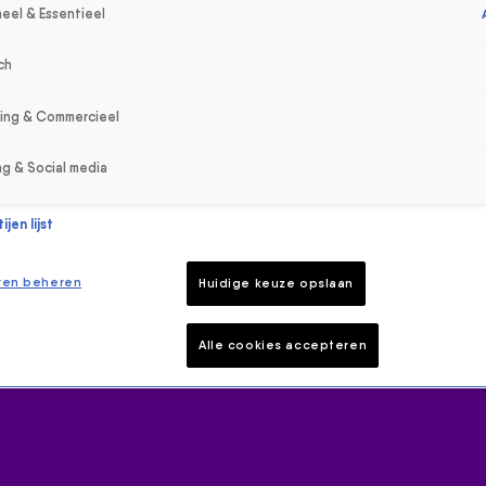
eel & Essentieel
ch
sing & Commercieel
ng & Social media
jen lijst
ren beheren
Huidige keuze opslaan
Alle cookies accepteren