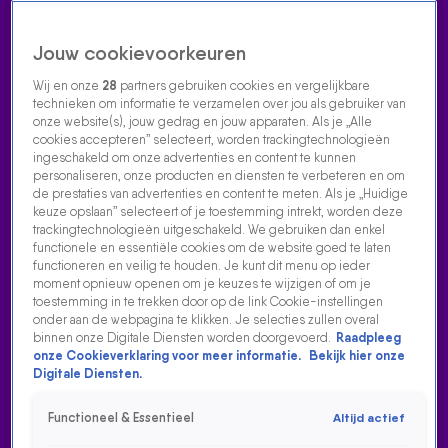
Jouw cookievoorkeuren
Wij en onze
28
partners gebruiken cookies en vergelijkbare
technieken om informatie te verzamelen over jou als gebruiker van
onze website(s), jouw gedrag en jouw apparaten. Als je „Alle
cookies accepteren” selecteert, worden trackingtechnologieën
Home
Acties
Radio luisteren
538 dj's
Shows
Muziek
Evenementen
ingeschakeld om onze advertenties en content te kunnen
VOLG RADIO 538
personaliseren, onze producten en diensten te verbeteren en om
de prestaties van advertenties en content te meten. Als je „Huidige
keuze opslaan” selecteert of je toestemming intrekt, worden deze
trackingtechnologieën uitgeschakeld. We gebruiken dan enkel
Zoeken
functionele en essentiële cookies om de website goed te laten
functioneren en veilig te houden. Je kunt dit menu op ieder
moment opnieuw openen om je keuzes te wijzigen of om je
toestemming in te trekken door op de link Cookie-instellingen
Home
Radio Luisteren
538 Gemist
Acties
Alle zenders
onder aan de webpagina te klikken. Je selecties zullen overal
binnen onze Digitale Diensten worden doorgevoerd.
Raadpleeg
DE STAMTAFELGASTEN SPELEN WIE VAN DE DRIE
onze Cookieverklaring voor meer informatie.
Bekijk hier onze
(RONDE 2)
Digitale Diensten.
27 mrt 2026, 18:40
Functioneel & Essentieel
Altijd actief
De stamtafelgasten van Evers & co spelen Wie van de Drie