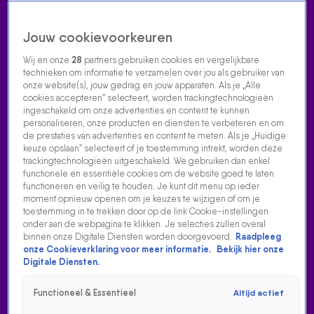
Jouw cookievoorkeuren
Wij en onze
28
partners gebruiken cookies en vergelijkbare
technieken om informatie te verzamelen over jou als gebruiker van
onze website(s), jouw gedrag en jouw apparaten. Als je „Alle
cookies accepteren” selecteert, worden trackingtechnologieën
Home
Acties
Radio luisteren
538 dj's
Shows
Muziek
Evenementen
ingeschakeld om onze advertenties en content te kunnen
VOLG RADIO 538
personaliseren, onze producten en diensten te verbeteren en om
de prestaties van advertenties en content te meten. Als je „Huidige
keuze opslaan” selecteert of je toestemming intrekt, worden deze
trackingtechnologieën uitgeschakeld. We gebruiken dan enkel
Zoeken
functionele en essentiële cookies om de website goed te laten
functioneren en veilig te houden. Je kunt dit menu op ieder
moment opnieuw openen om je keuzes te wijzigen of om je
toestemming in te trekken door op de link Cookie-instellingen
Home
Radio Luisteren
538 Gemist
Acties
Alle zenders
onder aan de webpagina te klikken. Je selecties zullen overal
binnen onze Digitale Diensten worden doorgevoerd.
Raadpleeg
DE WEEK IN ONELINERS: WEEK 5
onze Cookieverklaring voor meer informatie.
Bekijk hier onze
Digitale Diensten.
5 feb 2024, 15:23
Rob Scheepers neemt de week weer met je door in
Functioneel & Essentieel
Altijd actief
Oneliners. Met deze week bijzondere taferelen in de