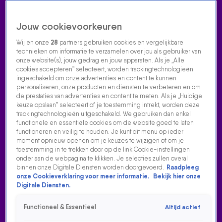
Jouw cookievoorkeuren
Wij en onze
28
partners gebruiken cookies en vergelijkbare
technieken om informatie te verzamelen over jou als gebruiker van
onze website(s), jouw gedrag en jouw apparaten. Als je „Alle
cookies accepteren” selecteert, worden trackingtechnologieën
Home
Acties
Radio luisteren
538 dj's
Shows
Muziek
Evenementen
ingeschakeld om onze advertenties en content te kunnen
VOLG RADIO 538
personaliseren, onze producten en diensten te verbeteren en om
de prestaties van advertenties en content te meten. Als je „Huidige
keuze opslaan” selecteert of je toestemming intrekt, worden deze
trackingtechnologieën uitgeschakeld. We gebruiken dan enkel
Zoeken
functionele en essentiële cookies om de website goed te laten
functioneren en veilig te houden. Je kunt dit menu op ieder
moment opnieuw openen om je keuzes te wijzigen of om je
toestemming in te trekken door op de link Cookie-instellingen
Home
Radio Luisteren
538 Gemist
Acties
Alle zenders
onder aan de webpagina te klikken. Je selecties zullen overal
binnen onze Digitale Diensten worden doorgevoerd.
Raadpleeg
DE WEEK IN ONELINERS - WEEK 8
onze Cookieverklaring voor meer informatie.
Bekijk hier onze
Digitale Diensten.
23 feb 2024, 11:20
De Week In Oneliners - Week 8
Functioneel & Essentieel
Altijd actief