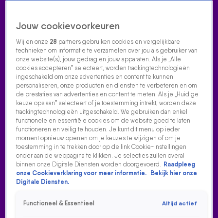
Jouw cookievoorkeuren
Wij en onze
28
partners gebruiken cookies en vergelijkbare
technieken om informatie te verzamelen over jou als gebruiker van
onze website(s), jouw gedrag en jouw apparaten. Als je „Alle
cookies accepteren” selecteert, worden trackingtechnologieën
Home
Acties
Radio luisteren
538 dj's
Shows
Muziek
Evenementen
ingeschakeld om onze advertenties en content te kunnen
VOLG RADIO 538
personaliseren, onze producten en diensten te verbeteren en om
de prestaties van advertenties en content te meten. Als je „Huidige
keuze opslaan” selecteert of je toestemming intrekt, worden deze
trackingtechnologieën uitgeschakeld. We gebruiken dan enkel
Zoeken
functionele en essentiële cookies om de website goed te laten
functioneren en veilig te houden. Je kunt dit menu op ieder
moment opnieuw openen om je keuzes te wijzigen of om je
toestemming in te trekken door op de link Cookie-instellingen
Home
Radio Luisteren
538 Gemist
Acties
Alle zenders
onder aan de webpagina te klikken. Je selecties zullen overal
binnen onze Digitale Diensten worden doorgevoerd.
Raadpleeg
DE WEEKENDMIX VAN CHRIS DELUXE 03/07
onze Cookieverklaring voor meer informatie.
Bekijk hier onze
Digitale Diensten.
6 juli 2026, 13:42
De Weekendmix van Chris Deluxe 03/07
Functioneel & Essentieel
Altijd actief