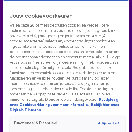
Jouw cookievoorkeuren
Wij en onze
28
partners gebruiken cookies en vergelijkbare
technieken om informatie te verzamelen over jou als gebruiker van
onze website(s), jouw gedrag en jouw apparaten. Als je „Alle
cookies accepteren” selecteert, worden trackingtechnologieën
Home
Acties
Radio luisteren
538 dj's
Shows
Muziek
Evenementen
ingeschakeld om onze advertenties en content te kunnen
VOLG RADIO 538
personaliseren, onze producten en diensten te verbeteren en om
de prestaties van advertenties en content te meten. Als je „Huidige
keuze opslaan” selecteert of je toestemming intrekt, worden deze
trackingtechnologieën uitgeschakeld. We gebruiken dan enkel
Zoeken
functionele en essentiële cookies om de website goed te laten
functioneren en veilig te houden. Je kunt dit menu op ieder
moment opnieuw openen om je keuzes te wijzigen of om je
toestemming in te trekken door op de link Cookie-instellingen
Home
Radio Luisteren
538 Gemist
Acties
Alle zenders
onder aan de webpagina te klikken. Je selecties zullen overal
binnen onze Digitale Diensten worden doorgevoerd.
Raadpleeg
DEEL 2
onze Cookieverklaring voor meer informatie.
Bekijk hier onze
Digitale Diensten.
17 aug 2021, 11:08
Functioneel & Essentieel
Altijd actief