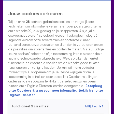
Jouw cookievoorkeuren
Wij en onze
28
partners gebruiken cookies en vergelijkbare
technieken om informatie te verzamelen over jou als gebruiker van
onze website(s), jouw gedrag en jouw apparaten. Als je „Alle
cookies accepteren” selecteert, worden trackingtechnologieën
Home
Acties
Radio luisteren
538 dj's
Shows
Muziek
Evenementen
ingeschakeld om onze advertenties en content te kunnen
VOLG RADIO 538
personaliseren, onze producten en diensten te verbeteren en om
de prestaties van advertenties en content te meten. Als je „Huidige
keuze opslaan” selecteert of je toestemming intrekt, worden deze
trackingtechnologieën uitgeschakeld. We gebruiken dan enkel
Zoeken
functionele en essentiële cookies om de website goed te laten
functioneren en veilig te houden. Je kunt dit menu op ieder
moment opnieuw openen om je keuzes te wijzigen of om je
toestemming in te trekken door op de link Cookie-instellingen
Home
Radio Luisteren
538 Gemist
Acties
Alle zenders
onder aan de webpagina te klikken. Je selecties zullen overal
binnen onze Digitale Diensten worden doorgevoerd.
Raadpleeg
DEZE 538-SIDEKICK MAAKTE JEROEN VAN DER BOOM
onze Cookieverklaring voor meer informatie.
Bekijk hier onze
BEROEMD!
Digitale Diensten.
22 nov 2023, 16:43
Functioneel & Essentieel
Altijd actief
Deze 538-sidekick maakte Jeroen van der Boom beroemd!