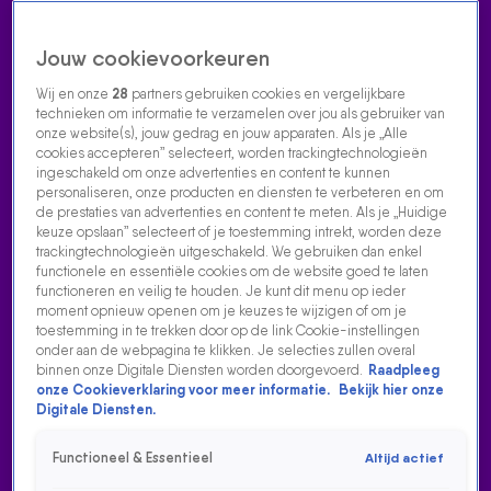
Jouw cookievoorkeuren
Wij en onze
28
partners gebruiken cookies en vergelijkbare
technieken om informatie te verzamelen over jou als gebruiker van
onze website(s), jouw gedrag en jouw apparaten. Als je „Alle
cookies accepteren” selecteert, worden trackingtechnologieën
Home
Acties
Radio luisteren
538 dj's
Shows
Muziek
Evenementen
ingeschakeld om onze advertenties en content te kunnen
VOLG RADIO 538
personaliseren, onze producten en diensten te verbeteren en om
de prestaties van advertenties en content te meten. Als je „Huidige
keuze opslaan” selecteert of je toestemming intrekt, worden deze
trackingtechnologieën uitgeschakeld. We gebruiken dan enkel
Zoeken
functionele en essentiële cookies om de website goed te laten
functioneren en veilig te houden. Je kunt dit menu op ieder
moment opnieuw openen om je keuzes te wijzigen of om je
toestemming in te trekken door op de link Cookie-instellingen
Home
Radio Luisteren
538 Gemist
Acties
Alle zenders
onder aan de webpagina te klikken. Je selecties zullen overal
binnen onze Digitale Diensten worden doorgevoerd.
Raadpleeg
DEZE LUISTERAAR WERD MILJONAIR MET CRYPTO?!
onze Cookieverklaring voor meer informatie.
Bekijk hier onze
Digitale Diensten.
26 feb 2026, 10:55
Deze luisteraar werd miljonair met crypto en koopt nu een
Functioneel & Essentieel
Altijd actief
huis van z’n winst. Hoe oud hij is? Je wilt het horen! Luister