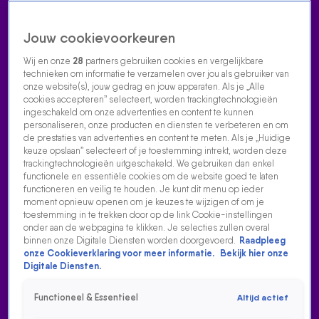
Jouw cookievoorkeuren
Wij en onze
28
partners gebruiken cookies en vergelijkbare
technieken om informatie te verzamelen over jou als gebruiker van
onze website(s), jouw gedrag en jouw apparaten. Als je „Alle
cookies accepteren” selecteert, worden trackingtechnologieën
Home
Acties
Radio luisteren
538 dj's
Shows
Muziek
Evenementen
ingeschakeld om onze advertenties en content te kunnen
VOLG RADIO 538
personaliseren, onze producten en diensten te verbeteren en om
de prestaties van advertenties en content te meten. Als je „Huidige
keuze opslaan” selecteert of je toestemming intrekt, worden deze
trackingtechnologieën uitgeschakeld. We gebruiken dan enkel
Zoeken
functionele en essentiële cookies om de website goed te laten
functioneren en veilig te houden. Je kunt dit menu op ieder
moment opnieuw openen om je keuzes te wijzigen of om je
toestemming in te trekken door op de link Cookie-instellingen
Home
Radio Luisteren
538 Gemist
Acties
Alle zenders
onder aan de webpagina te klikken. Je selecties zullen overal
binnen onze Digitale Diensten worden doorgevoerd.
Raadpleeg
DIO BIJ WEEKEND WIETZE
onze Cookieverklaring voor meer informatie.
Bekijk hier onze
Digitale Diensten.
17 aug 2021, 05:41
Functioneel & Essentieel
Altijd actief