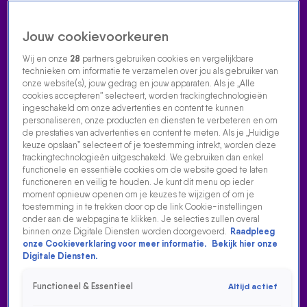
Jouw cookievoorkeuren
Wij en onze
28
partners gebruiken cookies en vergelijkbare
technieken om informatie te verzamelen over jou als gebruiker van
onze website(s), jouw gedrag en jouw apparaten. Als je „Alle
cookies accepteren” selecteert, worden trackingtechnologieën
Home
Acties
Radio luisteren
538 dj's
Shows
Muziek
Evenementen
ingeschakeld om onze advertenties en content te kunnen
VOLG RADIO 538
personaliseren, onze producten en diensten te verbeteren en om
de prestaties van advertenties en content te meten. Als je „Huidige
keuze opslaan” selecteert of je toestemming intrekt, worden deze
trackingtechnologieën uitgeschakeld. We gebruiken dan enkel
Zoeken
functionele en essentiële cookies om de website goed te laten
functioneren en veilig te houden. Je kunt dit menu op ieder
moment opnieuw openen om je keuzes te wijzigen of om je
toestemming in te trekken door op de link Cookie-instellingen
Home
Radio Luisteren
538 Gemist
Acties
Alle zenders
onder aan de webpagina te klikken. Je selecties zullen overal
binnen onze Digitale Diensten worden doorgevoerd.
Raadpleeg
DIT IS DE ZOMERKNALLER VAN WILFRED GENEE, ANDY
onze Cookieverklaring voor meer informatie.
Bekijk hier onze
VAN DER MEIJDE EN WESLEY SNEIJDER!
Digitale Diensten.
25 mei 2023, 17:54
Functioneel & Essentieel
Altijd actief
Dit is de zomerknaller van Wilfred Genee, Andy van der