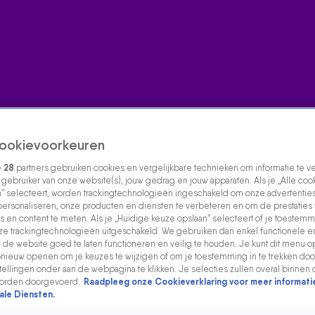
ookievoorkeuren
e
28
partners gebruiken cookies en vergelijkbare technieken om informatie te 
s gebruiker van onze website(s), jouw gedrag en jouw apparaten. Als je „Alle coo
” selecteert, worden trackingtechnologieën ingeschakeld om onze advertenties
personaliseren, onze producten en diensten te verbeteren en om de prestaties
s en content te meten. Als je „Huidige keuze opslaan” selecteert of je toestemmi
e trackingtechnologieën uitgeschakeld. We gebruiken dan enkel functionele e
de website goed te laten functioneren en veilig te houden. Je kunt dit menu o
ieuw openen om je keuzes te wijzigen of om je toestemming in te trekken door
ellingen onder aan de webpagina te klikken. Je selecties zullen overal binnen 
orden doorgevoerd.
Raadpleeg onze Cookieverklaring voor meer informati
ale Diensten.