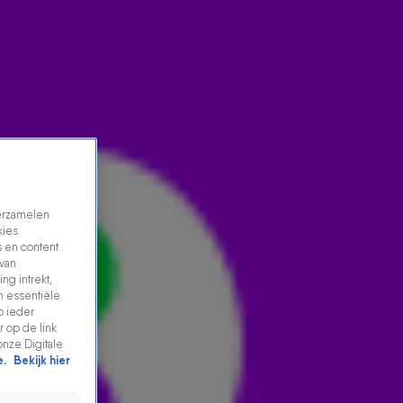
verzamelen
kies
 en content
 van
ng intrekt,
DIT MOET JE DOEN (EN LATEN) OP VALENTIJNSDAG,
n essentiële
p ieder
VOLGENS COCKY DROST
 op de link
13 feb 2026, 08:30
onze Digitale
e.
Bekijk hier
Seksuologe Cocky Drost geeft vlak voor 14 februari
duidelijke do's & don'ts. Hoe verras je je partner écht