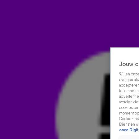
Home
Acties
Radio luisteren
538 dj's
Shows
Muziek
Evenementen
VOLG RADIO 538
Jouw c
Wij en onz
Zoeken
over jou al
Home
Radio Luisteren
538 Gemist
Acties
Alle zenders
accepteren
te kunnen 
advertentie
worden dez
cookies om 
moment opn
Cookie-inst
Diensten w
onze Digit