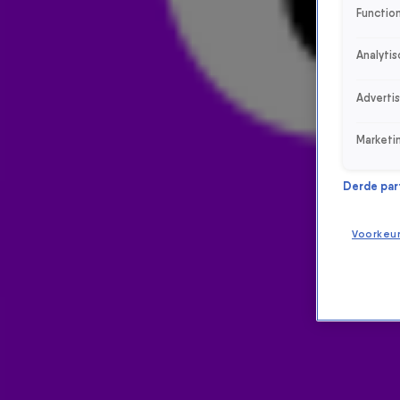
Function
Analytis
Adverti
Marketi
Derde parti
Voorkeu