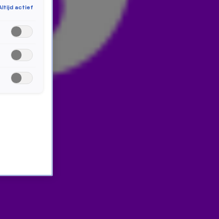
Altijd actief
op Valentijnsdag? Volgens haar zit het in de kleine
gebaren: 'Liefde is niet te koop.'