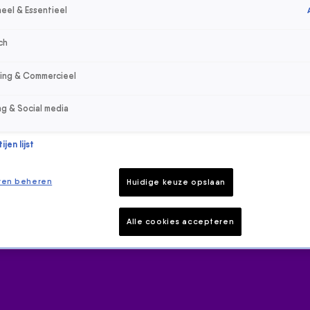
eel & Essentieel
ch
sing & Commercieel
ng & Social media
jen lijst
ren beheren
Huidige keuze opslaan
Alle cookies accepteren