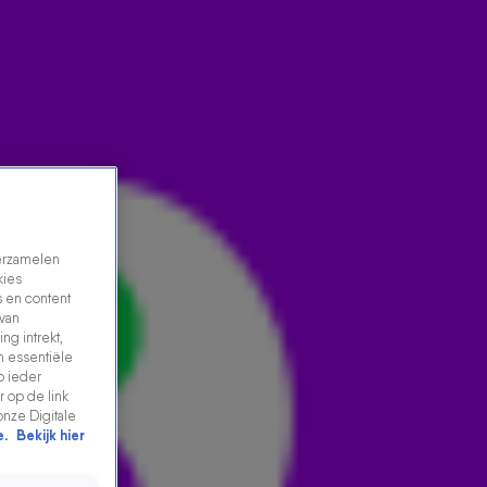
verzamelen
kies
 en content
 van
ng intrekt,
ELISA DE VRIES IS DOL OP IJSZWEMMEN: 'JE MOET
n essentiële
p ieder
EEN BEETJE GEK ZIJN'
 op de link
21 jan 2026, 07:59
onze Digitale
e.
Bekijk hier
Elisa is geboren met een toepasselijke achternaam,
want ze is dol op de vrieskou! Als het kwik onder 0