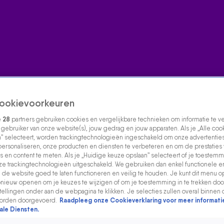
ookievoorkeuren
e
28
partners gebruiken cookies en vergelijkbare technieken om informatie te 
s gebruiker van onze website(s), jouw gedrag en jouw apparaten. Als je „Alle coo
” selecteert, worden trackingtechnologieën ingeschakeld om onze advertenties
personaliseren, onze producten en diensten te verbeteren en om de prestaties
s en content te meten. Als je „Huidige keuze opslaan” selecteert of je toestemmi
e trackingtechnologieën uitgeschakeld. We gebruiken dan enkel functionele e
de website goed te laten functioneren en veilig te houden. Je kunt dit menu o
ieuw openen om je keuzes te wijzigen of om je toestemming in te trekken door
ellingen onder aan de webpagina te klikken. Je selecties zullen overal binnen 
orden doorgevoerd.
Raadpleeg onze Cookieverklaring voor meer informati
ale Diensten.