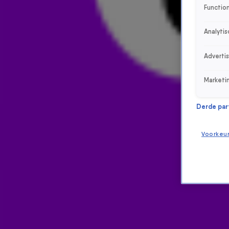
Function
Analytis
Adverti
Marketi
Derde parti
Voorkeu