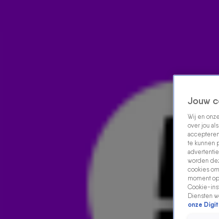
Home
Acties
Radio luisteren
538 dj's
Shows
Muziek
Evenementen
VOLG RADIO 538
Jouw c
Wij en onz
Zoeken
over jou al
Home
Radio Luisteren
538 Gemist
Acties
Alle zenders
accepteren
te kunnen 
advertentie
worden dez
cookies om 
moment opn
Cookie-inst
Diensten w
onze Digit