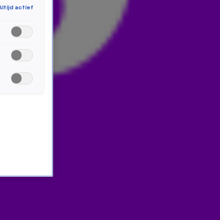
Altijd actief
daalt, trekt zij haar badpak aan en plonst ze in de
dichtstbijzijnde ijskoude plomp. Ze raakte er helemaal
verslaafd aan, in De 538 Ochtendshow legt ze uit
waarom.