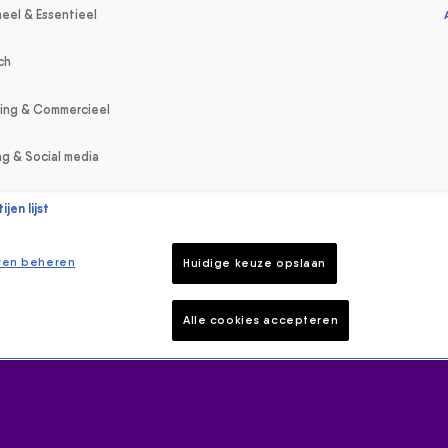
eel & Essentieel
ch
sing & Commercieel
ng & Social media
jen lijst
ren beheren
Huidige keuze opslaan
Alle cookies accepteren