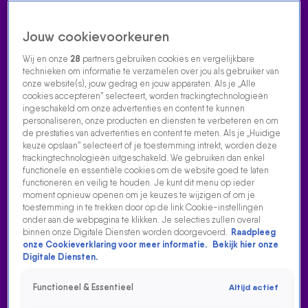
Jouw cookievoorkeuren
Wij en onze
28
partners gebruiken cookies en vergelijkbare
technieken om informatie te verzamelen over jou als gebruiker van
onze website(s), jouw gedrag en jouw apparaten. Als je „Alle
cookies accepteren” selecteert, worden trackingtechnologieën
Home
Acties
Radio luisteren
538 dj's
Shows
Muziek
Evenementen
ingeschakeld om onze advertenties en content te kunnen
VOLG RADIO 538
personaliseren, onze producten en diensten te verbeteren en om
de prestaties van advertenties en content te meten. Als je „Huidige
keuze opslaan” selecteert of je toestemming intrekt, worden deze
trackingtechnologieën uitgeschakeld. We gebruiken dan enkel
Zoeken
functionele en essentiële cookies om de website goed te laten
functioneren en veilig te houden. Je kunt dit menu op ieder
moment opnieuw openen om je keuzes te wijzigen of om je
toestemming in te trekken door op de link Cookie-instellingen
Home
Radio Luisteren
538 Gemist
Acties
Alle zenders
onder aan de webpagina te klikken. Je selecties zullen overal
binnen onze Digitale Diensten worden doorgevoerd.
Raadpleeg
ERBEN WENNEMARS OVER DE OVERWINNING VAN
onze Cookieverklaring voor meer informatie.
Bekijk hier onze
ZOON JOEP TIJDENS WK SCHAATSEN
Digitale Diensten.
17 mrt 2025, 10:08
Functioneel & Essentieel
Altijd actief
Het is misschien wel het allermooiste sportmoment van