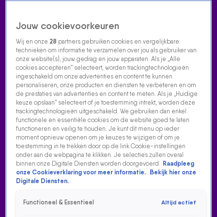
Jouw cookievoorkeuren
Wij en onze
28
partners gebruiken cookies en vergelijkbare
technieken om informatie te verzamelen over jou als gebruiker van
onze website(s), jouw gedrag en jouw apparaten. Als je „Alle
cookies accepteren” selecteert, worden trackingtechnologieën
Home
Acties
Radio luisteren
538 dj's
Shows
Muziek
Evenementen
ingeschakeld om onze advertenties en content te kunnen
VOLG RADIO 538
personaliseren, onze producten en diensten te verbeteren en om
de prestaties van advertenties en content te meten. Als je „Huidige
keuze opslaan” selecteert of je toestemming intrekt, worden deze
trackingtechnologieën uitgeschakeld. We gebruiken dan enkel
Zoeken
functionele en essentiële cookies om de website goed te laten
functioneren en veilig te houden. Je kunt dit menu op ieder
moment opnieuw openen om je keuzes te wijzigen of om je
toestemming in te trekken door op de link Cookie-instellingen
Home
Radio Luisteren
538 Gemist
Acties
Alle zenders
onder aan de webpagina te klikken. Je selecties zullen overal
binnen onze Digitale Diensten worden doorgevoerd.
Raadpleeg
EVERS & CO. BLIKT TERUG OP 2024!
onze Cookieverklaring voor meer informatie.
Bekijk hier onze
Digitale Diensten.
17 dec 2024, 15:30
Eindejaarsvideo Evers & co.
Functioneel & Essentieel
Altijd actief