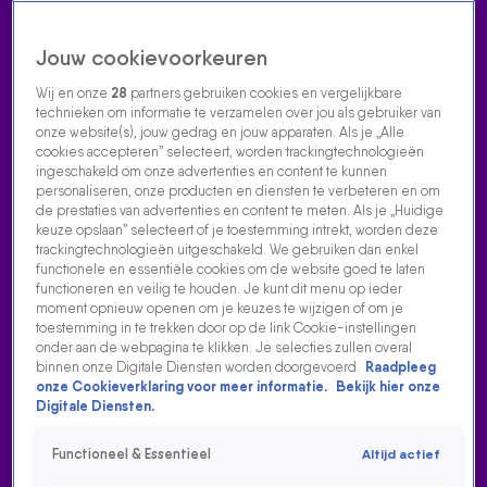
Jouw cookievoorkeuren
Wij en onze
28
partners gebruiken cookies en vergelijkbare
technieken om informatie te verzamelen over jou als gebruiker van
onze website(s), jouw gedrag en jouw apparaten. Als je „Alle
cookies accepteren” selecteert, worden trackingtechnologieën
Home
Acties
Radio luisteren
538 dj's
Shows
Muziek
Evenementen
ingeschakeld om onze advertenties en content te kunnen
VOLG RADIO 538
personaliseren, onze producten en diensten te verbeteren en om
de prestaties van advertenties en content te meten. Als je „Huidige
keuze opslaan” selecteert of je toestemming intrekt, worden deze
trackingtechnologieën uitgeschakeld. We gebruiken dan enkel
Zoeken
functionele en essentiële cookies om de website goed te laten
functioneren en veilig te houden. Je kunt dit menu op ieder
moment opnieuw openen om je keuzes te wijzigen of om je
toestemming in te trekken door op de link Cookie-instellingen
Home
Radio Luisteren
538 Gemist
Acties
Alle zenders
onder aan de webpagina te klikken. Je selecties zullen overal
binnen onze Digitale Diensten worden doorgevoerd.
Raadpleeg
FLEMMING EN BOEF SPELEN CHAMPIONS LEAGUE MET
onze Cookieverklaring voor meer informatie.
Bekijk hier onze
NIEUWE SINGLE
Digitale Diensten.
9 nov 2023, 19:07
Functioneel & Essentieel
Altijd actief
FLEMMING en Boef spelen Champions League met nieuwe