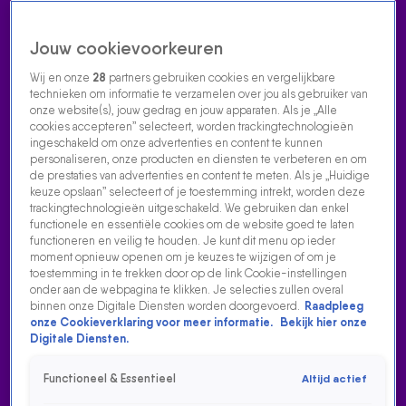
Jouw cookievoorkeuren
Wij en onze
28
partners gebruiken cookies en vergelijkbare
technieken om informatie te verzamelen over jou als gebruiker van
onze website(s), jouw gedrag en jouw apparaten. Als je „Alle
cookies accepteren” selecteert, worden trackingtechnologieën
Home
Acties
Radio luisteren
538 dj's
Shows
Muziek
Evenementen
ingeschakeld om onze advertenties en content te kunnen
VOLG RADIO 538
personaliseren, onze producten en diensten te verbeteren en om
de prestaties van advertenties en content te meten. Als je „Huidige
keuze opslaan” selecteert of je toestemming intrekt, worden deze
trackingtechnologieën uitgeschakeld. We gebruiken dan enkel
Zoeken
functionele en essentiële cookies om de website goed te laten
functioneren en veilig te houden. Je kunt dit menu op ieder
moment opnieuw openen om je keuzes te wijzigen of om je
toestemming in te trekken door op de link Cookie-instellingen
Home
Radio Luisteren
538 Gemist
Acties
Alle zenders
onder aan de webpagina te klikken. Je selecties zullen overal
binnen onze Digitale Diensten worden doorgevoerd.
Raadpleeg
FORMATIELEDEN OVER DE PERFECTE MINISTER-
onze Cookieverklaring voor meer informatie.
Bekijk hier onze
PRESIDENT IN EVERS & CO.
Digitale Diensten.
24 mei 2024, 17:55
Functioneel & Essentieel
Altijd actief
Formatieleden over de perfecte minister-president in Evers