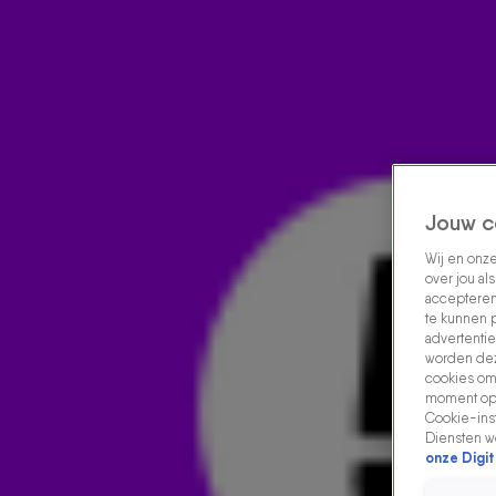
Home
Acties
Radio luisteren
538 dj's
Shows
Muziek
Evenementen
VOLG RADIO 538
Jouw c
Wij en onz
Zoeken
over jou al
accepteren
Home
Radio Luisteren
538 Gemist
Acties
Alle zenders
te kunnen 
advertentie
worden dez
cookies om 
moment opn
Cookie-inst
Diensten w
onze Digit