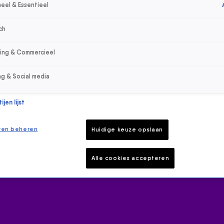
eel & Essentieel
ch
sing & Commercieel
ng & Social media
jen lijst
ren beheren
Huidige keuze opslaan
Alle cookies accepteren