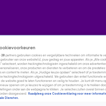
ookievoorkeuren
e
28
partners gebruiken cookies en vergelijkbare technieken om informatie te 
s gebruiker van onze website(s), jouw gedrag en jouw apparaten. Als je „Alle coo
” selecteert, worden trackingtechnologieën ingeschakeld om onze advertenties
personaliseren, onze producten en diensten te verbeteren en om de prestaties
s en content te meten. Als je „Huidige keuze opslaan” selecteert of je toestemmi
e trackingtechnologieën uitgeschakeld. We gebruiken dan enkel functionele e
de website goed te laten functioneren en veilig te houden. Je kunt dit menu o
ieuw openen om je keuzes te wijzigen of om je toestemming in te trekken door
ellingen onder aan de webpagina te klikken. Je selecties zullen overal binnen 
orden doorgevoerd.
Raadpleeg onze Cookieverklaring voor meer informati
ale Diensten.