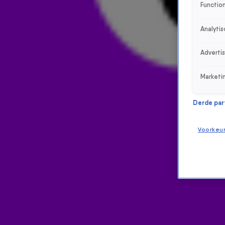
Function
Analytis
Adverti
Marketi
Derde parti
Voorkeu