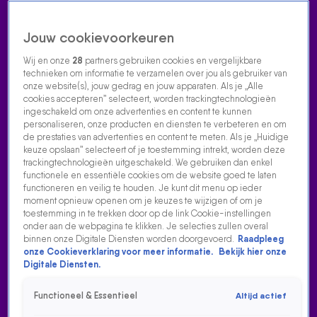
Jouw cookievoorkeuren
Wij en onze
28
partners gebruiken cookies en vergelijkbare
technieken om informatie te verzamelen over jou als gebruiker van
onze website(s), jouw gedrag en jouw apparaten. Als je „Alle
cookies accepteren” selecteert, worden trackingtechnologieën
Home
Acties
Radio luisteren
538 dj's
Shows
Muziek
Evenementen
ingeschakeld om onze advertenties en content te kunnen
VOLG RADIO 538
personaliseren, onze producten en diensten te verbeteren en om
de prestaties van advertenties en content te meten. Als je „Huidige
keuze opslaan” selecteert of je toestemming intrekt, worden deze
trackingtechnologieën uitgeschakeld. We gebruiken dan enkel
Zoeken
functionele en essentiële cookies om de website goed te laten
functioneren en veilig te houden. Je kunt dit menu op ieder
moment opnieuw openen om je keuzes te wijzigen of om je
toestemming in te trekken door op de link Cookie-instellingen
Home
Radio Luisteren
538 Gemist
Acties
Alle zenders
onder aan de webpagina te klikken. Je selecties zullen overal
binnen onze Digitale Diensten worden doorgevoerd.
Raadpleeg
FRANS BAUER WORDT OPA EN HIJ WEET AL PRECIES
onze Cookieverklaring voor meer informatie.
Bekijk hier onze
WAT VOOR OPA HIJ GAAT ZIJN!
Digitale Diensten.
6 nov 2025, 13:12
Functioneel & Essentieel
Altijd actief
Frans Bauer wordt opa! En in De 538 Middagshow vertelt hij