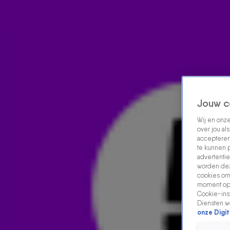
Home
Acties
Radio luisteren
538 dj's
Shows
Muziek
Evenementen
VOLG RADIO 538
Jouw c
Wij en onz
Zoeken
over jou al
accepteren
Home
Radio Luisteren
538 Gemist
Acties
Alle zenders
te kunnen 
advertentie
worden dez
cookies om 
moment opn
Cookie-inst
Diensten w
onze Digit