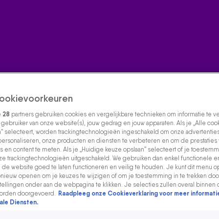
ookievoorkeuren
e
28
partners gebruiken cookies en vergelijkbare technieken om informatie te 
s gebruiker van onze website(s), jouw gedrag en jouw apparaten. Als je „Alle coo
” selecteert, worden trackingtechnologieën ingeschakeld om onze advertenties
personaliseren, onze producten en diensten te verbeteren en om de prestaties
s en content te meten. Als je „Huidige keuze opslaan” selecteert of je toestemmi
e trackingtechnologieën uitgeschakeld. We gebruiken dan enkel functionele e
de website goed te laten functioneren en veilig te houden. Je kunt dit menu o
ieuw openen om je keuzes te wijzigen of om je toestemming in te trekken door
ellingen onder aan de webpagina te klikken. Je selecties zullen overal binnen 
orden doorgevoerd.
Raadpleeg onze Cookieverklaring voor meer informati
ale Diensten.