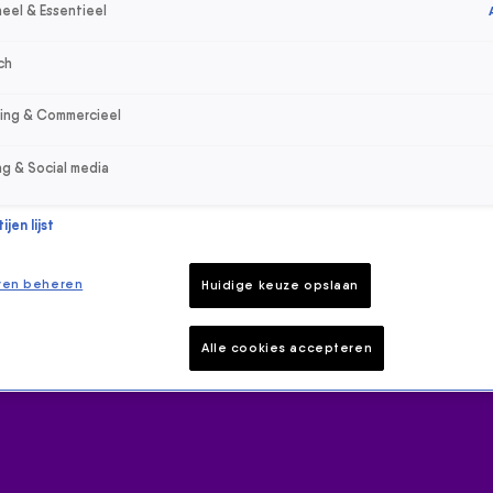
eel & Essentieel
ch
sing & Commercieel
ng & Social media
jen lijst
ren beheren
Huidige keuze opslaan
Alle cookies accepteren