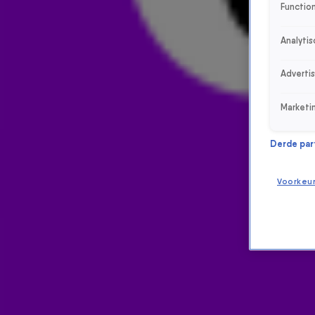
Function
Analytis
Adverti
Marketi
Derde parti
Voorkeu