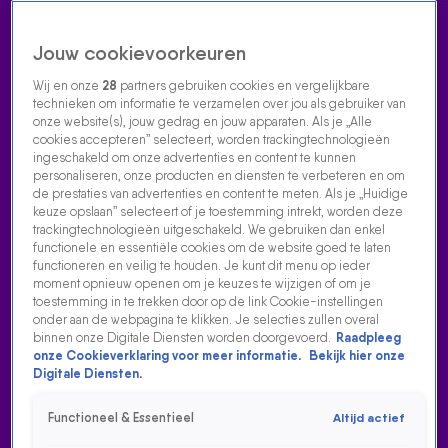
Jouw cookievoorkeuren
Wij en onze
28
partners gebruiken cookies en vergelijkbare
technieken om informatie te verzamelen over jou als gebruiker van
onze website(s), jouw gedrag en jouw apparaten. Als je „Alle
cookies accepteren” selecteert, worden trackingtechnologieën
Home
Acties
Radio luisteren
538 dj's
Shows
Muziek
Evenementen
ingeschakeld om onze advertenties en content te kunnen
VOLG RADIO 538
personaliseren, onze producten en diensten te verbeteren en om
de prestaties van advertenties en content te meten. Als je „Huidige
keuze opslaan” selecteert of je toestemming intrekt, worden deze
trackingtechnologieën uitgeschakeld. We gebruiken dan enkel
Zoeken
functionele en essentiële cookies om de website goed te laten
functioneren en veilig te houden. Je kunt dit menu op ieder
moment opnieuw openen om je keuzes te wijzigen of om je
toestemming in te trekken door op de link Cookie-instellingen
Home
Radio Luisteren
538 Gemist
Acties
Alle zenders
onder aan de webpagina te klikken. Je selecties zullen overal
binnen onze Digitale Diensten worden doorgevoerd.
Raadpleeg
GIEDO VAN DER GARDE OVER ONTSLAG NYCK DE
onze Cookieverklaring voor meer informatie.
Bekijk hier onze
VRIES
Digitale Diensten.
12 juli 2023, 11:51
Functioneel & Essentieel
Altijd actief
Giedo van der Garde over ontslag Nyck de Vries