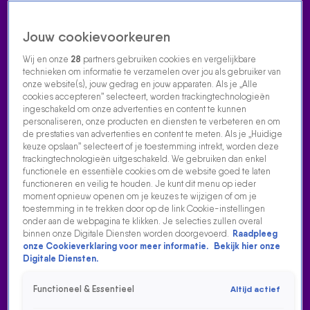
Jouw cookievoorkeuren
Wij en onze
28
partners gebruiken cookies en vergelijkbare
technieken om informatie te verzamelen over jou als gebruiker van
onze website(s), jouw gedrag en jouw apparaten. Als je „Alle
cookies accepteren” selecteert, worden trackingtechnologieën
Home
Acties
Radio luisteren
538 dj's
Shows
Muziek
Evenementen
ingeschakeld om onze advertenties en content te kunnen
VOLG RADIO 538
personaliseren, onze producten en diensten te verbeteren en om
de prestaties van advertenties en content te meten. Als je „Huidige
keuze opslaan” selecteert of je toestemming intrekt, worden deze
trackingtechnologieën uitgeschakeld. We gebruiken dan enkel
Zoeken
functionele en essentiële cookies om de website goed te laten
functioneren en veilig te houden. Je kunt dit menu op ieder
moment opnieuw openen om je keuzes te wijzigen of om je
toestemming in te trekken door op de link Cookie-instellingen
Home
Radio Luisteren
538 Gemist
Acties
Alle zenders
onder aan de webpagina te klikken. Je selecties zullen overal
binnen onze Digitale Diensten worden doorgevoerd.
Raadpleeg
GIEL DE WINTER (STUKTV) WAS BIJ PROJECT X IN
onze Cookieverklaring voor meer informatie.
Bekijk hier onze
HAREN EN DUIKT OP IN NIEUWE NETFLIX-DOCU! 🎥
Digitale Diensten.
9 juli 2025, 12:32
Functioneel & Essentieel
Altijd actief
De Netflix-docu 'Trainwreck: The Real Project X' duikt in het