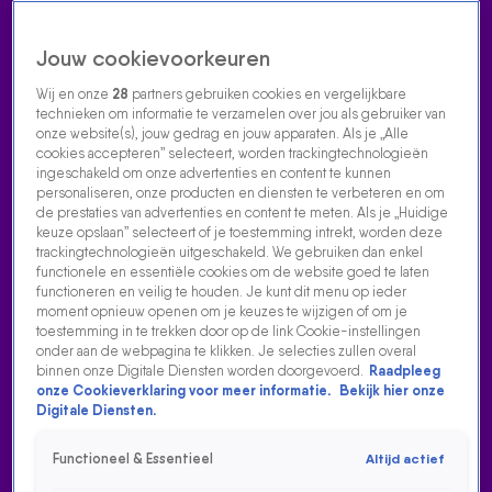
Jouw cookievoorkeuren
Wij en onze
28
partners gebruiken cookies en vergelijkbare
technieken om informatie te verzamelen over jou als gebruiker van
onze website(s), jouw gedrag en jouw apparaten. Als je „Alle
cookies accepteren” selecteert, worden trackingtechnologieën
Home
Acties
Radio luisteren
538 dj's
Shows
Muziek
Evenementen
ingeschakeld om onze advertenties en content te kunnen
VOLG RADIO 538
personaliseren, onze producten en diensten te verbeteren en om
de prestaties van advertenties en content te meten. Als je „Huidige
keuze opslaan” selecteert of je toestemming intrekt, worden deze
trackingtechnologieën uitgeschakeld. We gebruiken dan enkel
Zoeken
functionele en essentiële cookies om de website goed te laten
functioneren en veilig te houden. Je kunt dit menu op ieder
moment opnieuw openen om je keuzes te wijzigen of om je
toestemming in te trekken door op de link Cookie-instellingen
Home
Radio Luisteren
538 Gemist
Acties
Alle zenders
onder aan de webpagina te klikken. Je selecties zullen overal
binnen onze Digitale Diensten worden doorgevoerd.
Raadpleeg
GLENNIS GRACE MET HAAR NIEUWE SINGLE GEEN
onze Cookieverklaring voor meer informatie.
Bekijk hier onze
TRAAN
Digitale Diensten.
16 dec 2020, 09:53
Functioneel & Essentieel
Altijd actief
Glennis Grace met haar nieuwe single Geen Traan