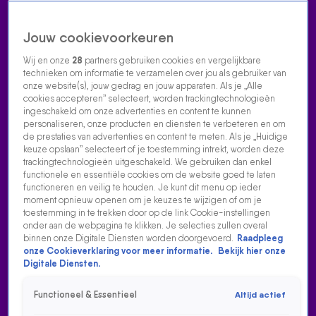
Jouw cookievoorkeuren
Wij en onze
28
partners gebruiken cookies en vergelijkbare
technieken om informatie te verzamelen over jou als gebruiker van
onze website(s), jouw gedrag en jouw apparaten. Als je „Alle
cookies accepteren” selecteert, worden trackingtechnologieën
Home
Acties
Radio luisteren
538 dj's
Shows
Muziek
Evenementen
ingeschakeld om onze advertenties en content te kunnen
VOLG RADIO 538
personaliseren, onze producten en diensten te verbeteren en om
de prestaties van advertenties en content te meten. Als je „Huidige
keuze opslaan” selecteert of je toestemming intrekt, worden deze
trackingtechnologieën uitgeschakeld. We gebruiken dan enkel
Zoeken
functionele en essentiële cookies om de website goed te laten
functioneren en veilig te houden. Je kunt dit menu op ieder
moment opnieuw openen om je keuzes te wijzigen of om je
toestemming in te trekken door op de link Cookie-instellingen
Home
Radio Luisteren
538 Gemist
Acties
Alle zenders
onder aan de webpagina te klikken. Je selecties zullen overal
binnen onze Digitale Diensten worden doorgevoerd.
Raadpleeg
GUY SEBASTIAN - BEFORE I GO
onze Cookieverklaring voor meer informatie.
Bekijk hier onze
Digitale Diensten.
16 aug 2021, 16:05
Functioneel & Essentieel
Altijd actief