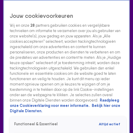
Jouw cookievoorkeuren
Wij en onze
28
partners gebruiken cookies en vergelijkbare
technieken om informatie te verzamelen over jou als gebruiker van
onze website(s), jouw gedrag en jouw apparaten. Als je „Alle
cookies accepteren” selecteert, worden trackingtechnologieën
Home
Acties
Radio luisteren
538 dj's
Shows
Muziek
Evenementen
ingeschakeld om onze advertenties en content te kunnen
VOLG RADIO 538
personaliseren, onze producten en diensten te verbeteren en om
de prestaties van advertenties en content te meten. Als je „Huidige
keuze opslaan” selecteert of je toestemming intrekt, worden deze
trackingtechnologieën uitgeschakeld. We gebruiken dan enkel
Zoeken
functionele en essentiële cookies om de website goed te laten
functioneren en veilig te houden. Je kunt dit menu op ieder
moment opnieuw openen om je keuzes te wijzigen of om je
toestemming in te trekken door op de link Cookie-instellingen
Home
Radio Luisteren
538 Gemist
Acties
Alle zenders
onder aan de webpagina te klikken. Je selecties zullen overal
binnen onze Digitale Diensten worden doorgevoerd.
Raadpleeg
HEEFT KENSINGTON EEN NIEUWE ZANGER GEVONDEN!?
onze Cookieverklaring voor meer informatie.
Bekijk hier onze
Digitale Diensten.
4 okt 2023, 10:14
Rick deelt een mega scoop: de band Kensington heeft een
Functioneel & Essentieel
Altijd actief
nieuwe zanger gevonden én is al nieuwe muziek aan het