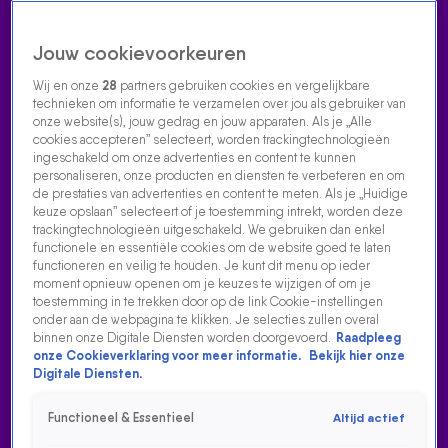
Jouw cookievoorkeuren
Wij en onze
28
partners gebruiken cookies en vergelijkbare
technieken om informatie te verzamelen over jou als gebruiker van
onze website(s), jouw gedrag en jouw apparaten. Als je „Alle
cookies accepteren” selecteert, worden trackingtechnologieën
Home
Acties
Radio luisteren
538 dj's
Shows
Muziek
Evenementen
ingeschakeld om onze advertenties en content te kunnen
VOLG RADIO 538
personaliseren, onze producten en diensten te verbeteren en om
de prestaties van advertenties en content te meten. Als je „Huidige
keuze opslaan” selecteert of je toestemming intrekt, worden deze
trackingtechnologieën uitgeschakeld. We gebruiken dan enkel
Zoeken
functionele en essentiële cookies om de website goed te laten
functioneren en veilig te houden. Je kunt dit menu op ieder
moment opnieuw openen om je keuzes te wijzigen of om je
toestemming in te trekken door op de link Cookie-instellingen
Home
Radio Luisteren
538 Gemist
Acties
Alle zenders
onder aan de webpagina te klikken. Je selecties zullen overal
binnen onze Digitale Diensten worden doorgevoerd.
Raadpleeg
‘HET WAS SLIKKEN OF STIKKEN’
onze Cookieverklaring voor meer informatie.
Bekijk hier onze
Digitale Diensten.
23 jan 2026, 11:49
Je denkt alles gehoord te hebben, tot Reymy vertelt hoe
Functioneel & Essentieel
Altijd actief
ze met een lepel van 17 cm in haar maag eindigde… en