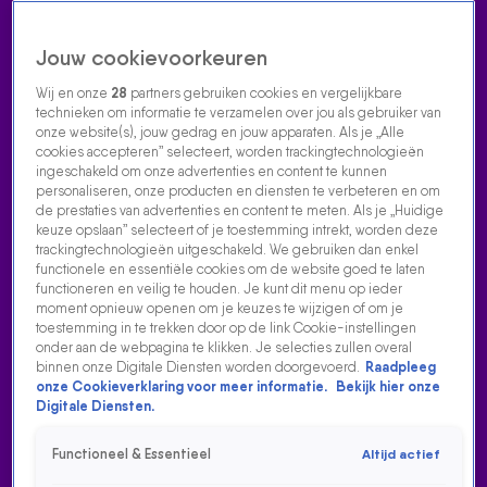
Jouw cookievoorkeuren
Wij en onze
28
partners gebruiken cookies en vergelijkbare
technieken om informatie te verzamelen over jou als gebruiker van
onze website(s), jouw gedrag en jouw apparaten. Als je „Alle
cookies accepteren” selecteert, worden trackingtechnologieën
Home
Acties
Radio luisteren
538 dj's
Shows
Muziek
Evenementen
ingeschakeld om onze advertenties en content te kunnen
VOLG RADIO 538
personaliseren, onze producten en diensten te verbeteren en om
de prestaties van advertenties en content te meten. Als je „Huidige
keuze opslaan” selecteert of je toestemming intrekt, worden deze
trackingtechnologieën uitgeschakeld. We gebruiken dan enkel
Zoeken
functionele en essentiële cookies om de website goed te laten
functioneren en veilig te houden. Je kunt dit menu op ieder
moment opnieuw openen om je keuzes te wijzigen of om je
toestemming in te trekken door op de link Cookie-instellingen
Home
Radio Luisteren
538 Gemist
Acties
Alle zenders
onder aan de webpagina te klikken. Je selecties zullen overal
binnen onze Digitale Diensten worden doorgevoerd.
Raadpleeg
HOE MEP JE HET BESTE EEN MUG?
onze Cookieverklaring voor meer informatie.
Bekijk hier onze
Digitale Diensten.
18 juni 2025, 22:05
Onderzoek: Hoe mep je het beste een mug?
Functioneel & Essentieel
Altijd actief