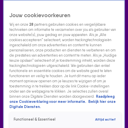
Jouw cookievoorkeuren
Wij en onze
28
partners gebruiken cookies en vergelijkbare
technieken om informatie te verzamelen over jou als gebruiker van
onze website(s), jouw gedrag en jouw apparaten. Als je „Alle
cookies accepteren” selecteert, worden trackingtechnologieën
Home
Acties
Radio luisteren
538 dj's
Shows
Muziek
Evenementen
ingeschakeld om onze advertenties en content te kunnen
VOLG RADIO 538
personaliseren, onze producten en diensten te verbeteren en om
de prestaties van advertenties en content te meten. Als je „Huidige
keuze opslaan” selecteert of je toestemming intrekt, worden deze
trackingtechnologieën uitgeschakeld. We gebruiken dan enkel
Zoeken
functionele en essentiële cookies om de website goed te laten
functioneren en veilig te houden. Je kunt dit menu op ieder
moment opnieuw openen om je keuzes te wijzigen of om je
toestemming in te trekken door op de link Cookie-instellingen
Home
Radio Luisteren
538 Gemist
Acties
Alle zenders
onder aan de webpagina te klikken. Je selecties zullen overal
binnen onze Digitale Diensten worden doorgevoerd.
Raadpleeg
IRIS DEELT DE EERSTE AFLEVERING VAN HAAR
onze Cookieverklaring voor meer informatie.
Bekijk hier onze
PERSOONLIJKE PODCAST ‘ODE AAN MIJN BROER'
Digitale Diensten.
13 nov 2025, 17:52
Functioneel & Essentieel
Altijd actief
Onze nieuwslezer Iris Schut lanceert op 14 november haar