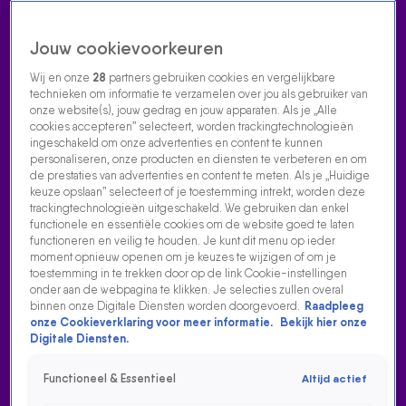
Jouw cookievoorkeuren
Wij en onze
28
partners gebruiken cookies en vergelijkbare
technieken om informatie te verzamelen over jou als gebruiker van
onze website(s), jouw gedrag en jouw apparaten. Als je „Alle
cookies accepteren” selecteert, worden trackingtechnologieën
Home
Acties
Radio luisteren
538 dj's
Shows
Muziek
Evenementen
ingeschakeld om onze advertenties en content te kunnen
VOLG RADIO 538
personaliseren, onze producten en diensten te verbeteren en om
de prestaties van advertenties en content te meten. Als je „Huidige
keuze opslaan” selecteert of je toestemming intrekt, worden deze
trackingtechnologieën uitgeschakeld. We gebruiken dan enkel
Zoeken
functionele en essentiële cookies om de website goed te laten
functioneren en veilig te houden. Je kunt dit menu op ieder
moment opnieuw openen om je keuzes te wijzigen of om je
toestemming in te trekken door op de link Cookie-instellingen
Home
Radio Luisteren
538 Gemist
Acties
Alle zenders
onder aan de webpagina te klikken. Je selecties zullen overal
binnen onze Digitale Diensten worden doorgevoerd.
Raadpleeg
JAAP REESEMA HERSTELLENDE VAN
onze Cookieverklaring voor meer informatie.
Bekijk hier onze
BUIKWANDCORRECTIE: 'IK MOET VANAF EEN KRUK
Digitale Diensten.
ZINGEN'
Functioneel & Essentieel
Altijd actief
12 jan 2026, 07:53