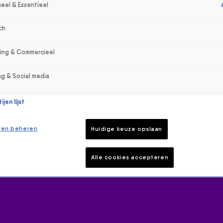
eel & Essentieel
ch
sing & Commercieel
ng & Social media
jen lijst
ren beheren
Huidige keuze opslaan
Alle cookies accepteren