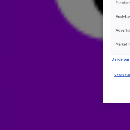
Function
Analytis
Adverti
Marketi
Derde parti
Voorkeu