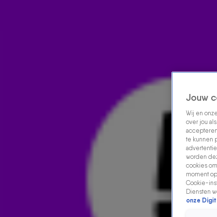
Home
Acties
Radio luisteren
538 dj's
Shows
Muziek
Evenementen
VOLG RADIO 538
Jouw c
Wij en onz
over jou al
Zoeken
accepteren
Home
Radio Luisteren
538 Gemist
Acties
Alle zenders
te kunnen 
advertentie
worden dez
cookies om 
moment opn
Cookie-inst
Diensten w
onze Digit