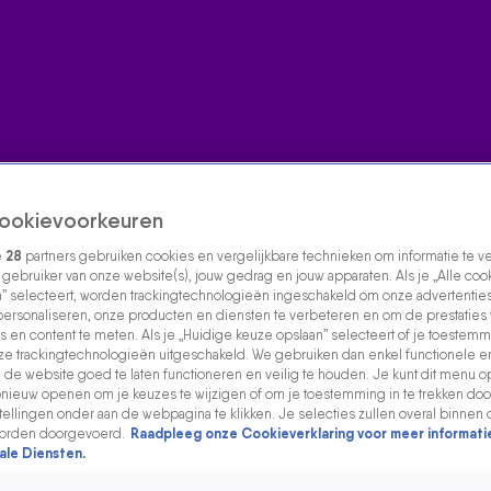
ookievoorkeuren
e
28
partners gebruiken cookies en vergelijkbare technieken om informatie te 
s gebruiker van onze website(s), jouw gedrag en jouw apparaten. Als je „Alle coo
” selecteert, worden trackingtechnologieën ingeschakeld om onze advertenties
personaliseren, onze producten en diensten te verbeteren en om de prestaties
s en content te meten. Als je „Huidige keuze opslaan” selecteert of je toestemmi
e trackingtechnologieën uitgeschakeld. We gebruiken dan enkel functionele e
de website goed te laten functioneren en veilig te houden. Je kunt dit menu o
ieuw openen om je keuzes te wijzigen of om je toestemming in te trekken door
ellingen onder aan de webpagina te klikken. Je selecties zullen overal binnen 
orden doorgevoerd.
Raadpleeg onze Cookieverklaring voor meer informati
ale Diensten.