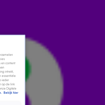
verzamelen
kies
 en content
 van
ng intrekt,
n essentiële
KARLIJN RAADT KOFFER 23 EN WINT € 25.000,- IN
p ieder
538 STEMMENJACHT!
 op de link
onze Digitale
28 okt 2024, 11:54
e.
Bekijk hier
Na wékenlang wachten wist 538-luisteraar Karlijn
eindelijk de stem te raden die in koffer 23 zat.