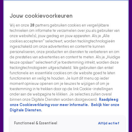
Jouw cookievoorkeuren
Wij en onze
28
partners gebruiken cookies en vergelijkbare
technieken om informatie te verzamelen over jou als gebruiker van
onze website(s), jouw gedrag en jouw apparaten. Als je „Alle
cookies accepteren” selecteert, worden trackingtechnologieën
Home
Acties
Radio luisteren
538 dj's
Shows
Muziek
Evenementen
ingeschakeld om onze advertenties en content te kunnen
VOLG RADIO 538
personaliseren, onze producten en diensten te verbeteren en om
de prestaties van advertenties en content te meten. Als je „Huidige
keuze opslaan” selecteert of je toestemming intrekt, worden deze
trackingtechnologieën uitgeschakeld. We gebruiken dan enkel
Zoeken
functionele en essentiële cookies om de website goed te laten
functioneren en veilig te houden. Je kunt dit menu op ieder
moment opnieuw openen om je keuzes te wijzigen of om je
toestemming in te trekken door op de link Cookie-instellingen
Home
Radio Luisteren
538 Gemist
Acties
Alle zenders
onder aan de webpagina te klikken. Je selecties zullen overal
binnen onze Digitale Diensten worden doorgevoerd.
Raadpleeg
KLAAS GAAT VOOR DE BUIKSCHUIF!
onze Cookieverklaring voor meer informatie.
Bekijk hier onze
Digitale Diensten.
17 aug 2021, 10:48
Functioneel & Essentieel
Altijd actief