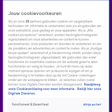
Jouw cookievoorkeuren
Wij en onze
28
partners gebruiken cookies en vergelijkbare
technieken om informatie te verzamelen over jou als gebruiker van
onze website(s), jouw gedrag en jouw apparaten. Als je „Alle
cookies accepteren” selecteert, worden trackingtechnologieën
Home
Acties
Radio luisteren
538 dj's
Shows
Muziek
Evenementen
ingeschakeld om onze advertenties en content te kunnen
VOLG RADIO 538
personaliseren, onze producten en diensten te verbeteren en om
de prestaties van advertenties en content te meten. Als je „Huidige
keuze opslaan” selecteert of je toestemming intrekt, worden deze
trackingtechnologieën uitgeschakeld. We gebruiken dan enkel
Zoeken
functionele en essentiële cookies om de website goed te laten
functioneren en veilig te houden. Je kunt dit menu op ieder
moment opnieuw openen om je keuzes te wijzigen of om je
toestemming in te trekken door op de link Cookie-instellingen
Home
Radio Luisteren
538 Gemist
Acties
Alle zenders
onder aan de webpagina te klikken. Je selecties zullen overal
binnen onze Digitale Diensten worden doorgevoerd.
Raadpleeg
KRAANTJE PAPPIE IS BLIJ MET DE VRIENDEN VAN
onze Cookieverklaring voor meer informatie.
Bekijk hier onze
AMSTEL LIVE-SHOW: 'MAAR WE PASSEN WEL NOG
Digitale Diensten.
DINGEN AAN'
Functioneel & Essentieel
Altijd actief
10 jan 2025, 15:20