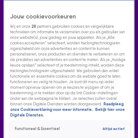
Jouw cookievoorkeuren
Wij en onze
28
partners gebruiken cookies en vergelijkbare
technieken om informatie te verzamelen over jou als gebruiker van
onze website(s), jouw gedrag en jouw apparaten. Als je „Alle
cookies accepteren” selecteert, worden trackingtechnologieën
Home
Acties
Radio luisteren
538 dj's
Shows
Muziek
Evenementen
ingeschakeld om onze advertenties en content te kunnen
VOLG RADIO 538
personaliseren, onze producten en diensten te verbeteren en om
de prestaties van advertenties en content te meten. Als je „Huidige
keuze opslaan” selecteert of je toestemming intrekt, worden deze
trackingtechnologieën uitgeschakeld. We gebruiken dan enkel
Zoeken
functionele en essentiële cookies om de website goed te laten
functioneren en veilig te houden. Je kunt dit menu op ieder
moment opnieuw openen om je keuzes te wijzigen of om je
toestemming in te trekken door op de link Cookie-instellingen
Home
Radio Luisteren
538 Gemist
Acties
Alle zenders
onder aan de webpagina te klikken. Je selecties zullen overal
binnen onze Digitale Diensten worden doorgevoerd.
Raadpleeg
KREZIP EN REMME SPELEN I WILL GO THERE LIVE BIJ
onze Cookieverklaring voor meer informatie.
Bekijk hier onze
EVERS & CO.
Digitale Diensten.
31 aug 2024, 12:12
Functioneel & Essentieel
Altijd actief
Krezip en remme spelen I Will Go There live bij Evers & co.