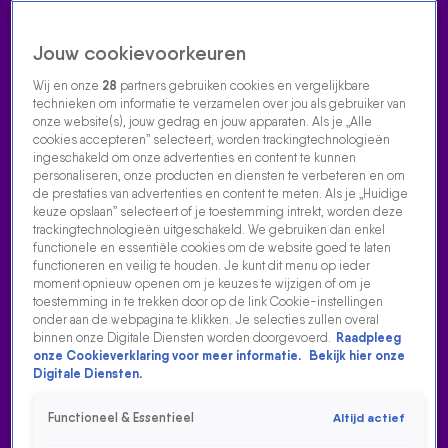
Jouw cookievoorkeuren
Wij en onze
28
partners gebruiken cookies en vergelijkbare
technieken om informatie te verzamelen over jou als gebruiker van
onze website(s), jouw gedrag en jouw apparaten. Als je „Alle
cookies accepteren” selecteert, worden trackingtechnologieën
Home
Acties
Radio luisteren
538 dj's
Shows
Muziek
Evenementen
ingeschakeld om onze advertenties en content te kunnen
VOLG RADIO 538
personaliseren, onze producten en diensten te verbeteren en om
de prestaties van advertenties en content te meten. Als je „Huidige
keuze opslaan” selecteert of je toestemming intrekt, worden deze
trackingtechnologieën uitgeschakeld. We gebruiken dan enkel
Zoeken
functionele en essentiële cookies om de website goed te laten
functioneren en veilig te houden. Je kunt dit menu op ieder
moment opnieuw openen om je keuzes te wijzigen of om je
toestemming in te trekken door op de link Cookie-instellingen
Home
Radio Luisteren
538 Gemist
Acties
Alle zenders
onder aan de webpagina te klikken. Je selecties zullen overal
binnen onze Digitale Diensten worden doorgevoerd.
Raadpleeg
KUNNEN JAPANSE SNELWEGLAMPJES OOK ONZE FILES
onze Cookieverklaring voor meer informatie.
Bekijk hier onze
OPLOSSEN?
Digitale Diensten.
1 juni 2026, 07:45
Functioneel & Essentieel
Altijd actief
In Japan worden files verminderd met meebewegende