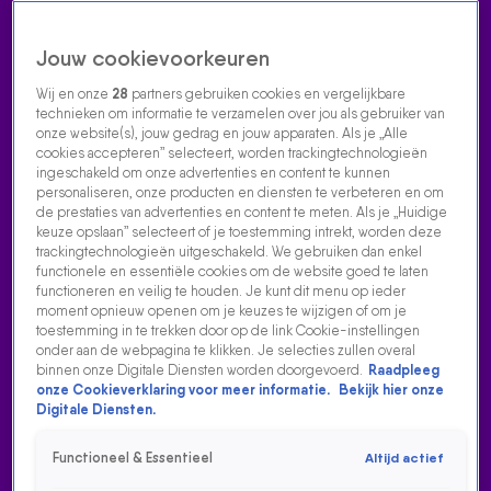
Jouw cookievoorkeuren
Wij en onze
28
partners gebruiken cookies en vergelijkbare
technieken om informatie te verzamelen over jou als gebruiker van
onze website(s), jouw gedrag en jouw apparaten. Als je „Alle
cookies accepteren” selecteert, worden trackingtechnologieën
Home
Acties
Radio luisteren
538 dj's
Shows
Muziek
Evenementen
ingeschakeld om onze advertenties en content te kunnen
VOLG RADIO 538
personaliseren, onze producten en diensten te verbeteren en om
de prestaties van advertenties en content te meten. Als je „Huidige
keuze opslaan” selecteert of je toestemming intrekt, worden deze
trackingtechnologieën uitgeschakeld. We gebruiken dan enkel
Zoeken
functionele en essentiële cookies om de website goed te laten
functioneren en veilig te houden. Je kunt dit menu op ieder
moment opnieuw openen om je keuzes te wijzigen of om je
toestemming in te trekken door op de link Cookie-instellingen
Home
Radio Luisteren
538 Gemist
Acties
Alle zenders
onder aan de webpagina te klikken. Je selecties zullen overal
binnen onze Digitale Diensten worden doorgevoerd.
Raadpleeg
LUCAS & STEVE PRIMEUREN NIEUWE SINGLE HEART
onze Cookieverklaring voor meer informatie.
Bekijk hier onze
FIRST EN WORDEN VERRAST DOOR FRANK!
Digitale Diensten.
21 nov 2024, 18:46
Functioneel & Essentieel
Altijd actief
Lucas & Steve primeuren nieuwe single Heart First en