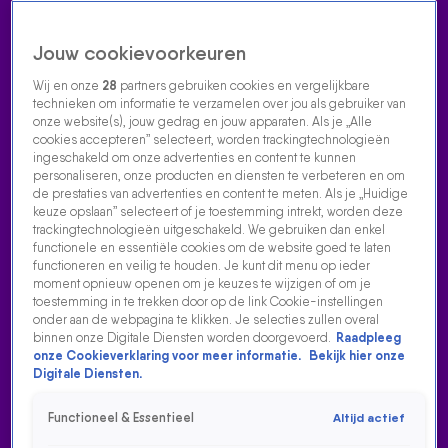
Jouw cookievoorkeuren
Wij en onze
28
partners gebruiken cookies en vergelijkbare
technieken om informatie te verzamelen over jou als gebruiker van
onze website(s), jouw gedrag en jouw apparaten. Als je „Alle
cookies accepteren” selecteert, worden trackingtechnologieën
Home
Acties
Radio luisteren
538 dj's
Shows
Muziek
Evenementen
ingeschakeld om onze advertenties en content te kunnen
VOLG RADIO 538
personaliseren, onze producten en diensten te verbeteren en om
de prestaties van advertenties en content te meten. Als je „Huidige
keuze opslaan” selecteert of je toestemming intrekt, worden deze
trackingtechnologieën uitgeschakeld. We gebruiken dan enkel
Zoeken
functionele en essentiële cookies om de website goed te laten
functioneren en veilig te houden. Je kunt dit menu op ieder
moment opnieuw openen om je keuzes te wijzigen of om je
toestemming in te trekken door op de link Cookie-instellingen
Home
Radio Luisteren
538 Gemist
Acties
Alle zenders
onder aan de webpagina te klikken. Je selecties zullen overal
binnen onze Digitale Diensten worden doorgevoerd.
Raadpleeg
MAAN EN GOLDBAND SLAAN DE HANDEN INEEN!
onze Cookieverklaring voor meer informatie.
Bekijk hier onze
Digitale Diensten.
3 nov 2022, 18:37
Maan en Goldband slaan de handen ineen!
Functioneel & Essentieel
Altijd actief