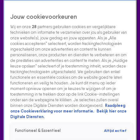
Jouw cookievoorkeuren
Wij en onze
28
partners gebruiken cookies en vergelijkbare
technieken om informatie te verzamelen over jou als gebruiker van
onze website(s), jouw gedrag en jouw apparaten. Als je „Alle
cookies accepteren” selecteert, worden trackingtechnologieën
Home
Acties
Radio luisteren
538 dj's
Shows
Muziek
Evenementen
ingeschakeld om onze advertenties en content te kunnen
VOLG RADIO 538
personaliseren, onze producten en diensten te verbeteren en om
de prestaties van advertenties en content te meten. Als je „Huidige
keuze opslaan” selecteert of je toestemming intrekt, worden deze
trackingtechnologieën uitgeschakeld. We gebruiken dan enkel
Zoeken
functionele en essentiële cookies om de website goed te laten
functioneren en veilig te houden. Je kunt dit menu op ieder
moment opnieuw openen om je keuzes te wijzigen of om je
toestemming in te trekken door op de link Cookie-instellingen
Home
Radio Luisteren
538 Gemist
Acties
Alle zenders
onder aan de webpagina te klikken. Je selecties zullen overal
binnen onze Digitale Diensten worden doorgevoerd.
Raadpleeg
MARCO SCHUITMAKER DEELT BACKSTAGE VERHALEN
onze Cookieverklaring voor meer informatie.
Bekijk hier onze
OVER VRIENDEN VAN AMSTEL LIVE!
Digitale Diensten.
10 jan 2025, 16:20
Functioneel & Essentieel
Altijd actief
Marco Schuitmaker is dit jaar het groentje bij De Vrienden