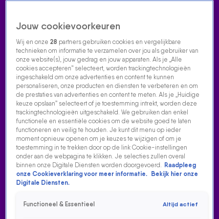
Jouw cookievoorkeuren
Wij en onze
28
partners gebruiken cookies en vergelijkbare
technieken om informatie te verzamelen over jou als gebruiker van
onze website(s), jouw gedrag en jouw apparaten. Als je „Alle
cookies accepteren” selecteert, worden trackingtechnologieën
Home
Acties
Radio luisteren
538 dj's
Shows
Muziek
Evenementen
ingeschakeld om onze advertenties en content te kunnen
VOLG RADIO 538
personaliseren, onze producten en diensten te verbeteren en om
de prestaties van advertenties en content te meten. Als je „Huidige
keuze opslaan” selecteert of je toestemming intrekt, worden deze
trackingtechnologieën uitgeschakeld. We gebruiken dan enkel
Zoeken
functionele en essentiële cookies om de website goed te laten
functioneren en veilig te houden. Je kunt dit menu op ieder
moment opnieuw openen om je keuzes te wijzigen of om je
toestemming in te trekken door op de link Cookie-instellingen
Home
Radio Luisteren
538 Gemist
Acties
Alle zenders
onder aan de webpagina te klikken. Je selecties zullen overal
binnen onze Digitale Diensten worden doorgevoerd.
Raadpleeg
MEAU EN DOUWE BOB BRENGEN HUN NIEUWE NUMMER
onze Cookieverklaring voor meer informatie.
Bekijk hier onze
'NOG EVEN BLIJVEN' BINNENKORT OOK IN HET DUITS
Digitale Diensten.
UIT!
Functioneel & Essentieel
Altijd actief
4 sep 2025, 20:23