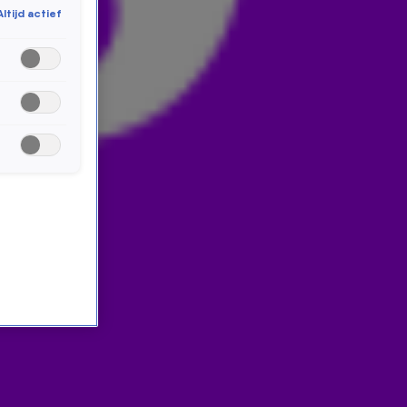
Altijd actief
was, kreeg hij een hersenontsteking . Op 21-jarige
leeftijd kreeg hij ineens een hersenontsteking en
moest hij vechten voor zijn leven. Hij overleefde, maar
verloor al zijn herinneringen van de eerste 21 jaar.