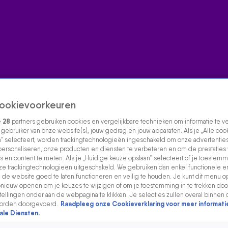
ookievoorkeuren
e
28
partners gebruiken cookies en vergelijkbare technieken om informatie te 
s gebruiker van onze website(s), jouw gedrag en jouw apparaten. Als je „Alle coo
” selecteert, worden trackingtechnologieën ingeschakeld om onze advertenties
personaliseren, onze producten en diensten te verbeteren en om de prestaties
s en content te meten. Als je „Huidige keuze opslaan” selecteert of je toestemmi
e trackingtechnologieën uitgeschakeld. We gebruiken dan enkel functionele e
de website goed te laten functioneren en veilig te houden. Je kunt dit menu o
ieuw openen om je keuzes te wijzigen of om je toestemming in te trekken door
ellingen onder aan de webpagina te klikken. Je selecties zullen overal binnen 
orden doorgevoerd.
Raadpleeg onze Cookieverklaring voor meer informati
ale Diensten.