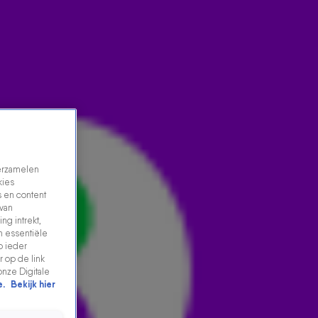
verzamelen
kies
 en content
 van
ng intrekt,
MEDISCH WONDER: JUR VERLIEST IN ÉÉN KLAP AL
n essentiële
p ieder
ZIJN HERINNERINGEN
 op de link
19 juni 2025, 18:23
onze Digitale
e.
Bekijk hier
In De 538 Middagshow bellen Frank en Airen met een
echt medisch wonder! Toen Jur nog maar 21 jaar oud