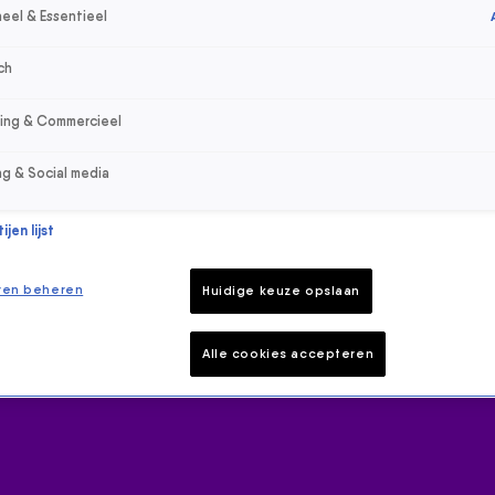
eel & Essentieel
ch
sing & Commercieel
ng & Social media
jen lijst
ren beheren
Huidige keuze opslaan
Alle cookies accepteren