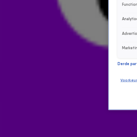
Function
Analytis
Adverti
Marketi
Derde parti
Voorkeu