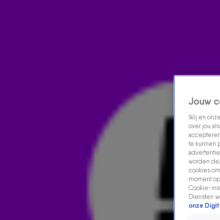
Home
Acties
Radio luisteren
538 dj's
Shows
Muziek
Evenementen
VOLG RADIO 538
Jouw c
Wij en onz
Zoeken
over jou al
Home
Radio Luisteren
538 Gemist
Acties
Alle zenders
accepteren
te kunnen 
advertentie
worden dez
cookies om 
moment opn
Cookie-inst
Diensten w
onze Digit