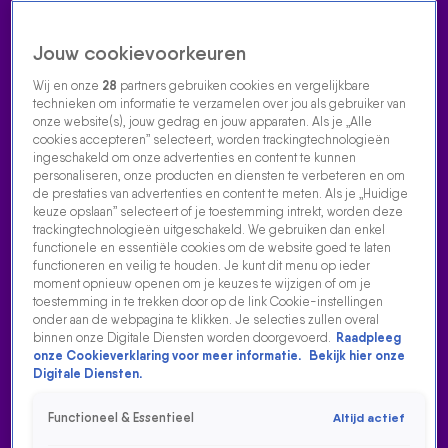
Jouw cookievoorkeuren
Wij en onze
28
partners gebruiken cookies en vergelijkbare
technieken om informatie te verzamelen over jou als gebruiker van
onze website(s), jouw gedrag en jouw apparaten. Als je „Alle
cookies accepteren” selecteert, worden trackingtechnologieën
Home
Acties
Radio luisteren
538 dj's
Shows
Muziek
Evenementen
ingeschakeld om onze advertenties en content te kunnen
VOLG RADIO 538
personaliseren, onze producten en diensten te verbeteren en om
de prestaties van advertenties en content te meten. Als je „Huidige
keuze opslaan” selecteert of je toestemming intrekt, worden deze
trackingtechnologieën uitgeschakeld. We gebruiken dan enkel
Zoeken
functionele en essentiële cookies om de website goed te laten
functioneren en veilig te houden. Je kunt dit menu op ieder
moment opnieuw openen om je keuzes te wijzigen of om je
toestemming in te trekken door op de link Cookie-instellingen
Home
Radio Luisteren
538 Gemist
Acties
Alle zenders
onder aan de webpagina te klikken. Je selecties zullen overal
binnen onze Digitale Diensten worden doorgevoerd.
Raadpleeg
NAOMI KRIJGT VERVELENDE BOODSCHAP VAN
onze Cookieverklaring voor meer informatie.
Bekijk hier onze
POSTBEZORGERS: POEP VOOR DE DEUR!
Digitale Diensten.
9 apr 2024, 08:40
Functioneel & Essentieel
Altijd actief
Het gebeurt regelmatig dat Naomi door het raam kijkt en tot