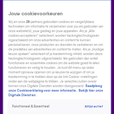
Jouw cookievoorkeuren
Wij en onze
28
partners gebruiken cookies en vergelijkbare
technieken om informatie te verzamelen over jou als gebruiker van
onze website(s), jouw gedrag en jouw apparaten. Als je „Alle
cookies accepteren” selecteert, worden trackingtechnologieën
Home
Acties
Radio luisteren
538 dj's
Shows
Muziek
Evenementen
ingeschakeld om onze advertenties en content te kunnen
VOLG RADIO 538
personaliseren, onze producten en diensten te verbeteren en om
de prestaties van advertenties en content te meten. Als je „Huidige
keuze opslaan” selecteert of je toestemming intrekt, worden deze
trackingtechnologieën uitgeschakeld. We gebruiken dan enkel
Zoeken
functionele en essentiële cookies om de website goed te laten
functioneren en veilig te houden. Je kunt dit menu op ieder
moment opnieuw openen om je keuzes te wijzigen of om je
toestemming in te trekken door op de link Cookie-instellingen
Home
Radio Luisteren
538 Gemist
Acties
Alle zenders
onder aan de webpagina te klikken. Je selecties zullen overal
binnen onze Digitale Diensten worden doorgevoerd.
Raadpleeg
OOS KESBEKE OVER DE EERSTE AUGURKENSNACKBAR
onze Cookieverklaring voor meer informatie.
Bekijk hier onze
IN ZWOLLE
Digitale Diensten.
23 juli 2025, 17:35
Functioneel & Essentieel
Altijd actief
De 538 Middagshow belde met Oos Kesbeke, want de