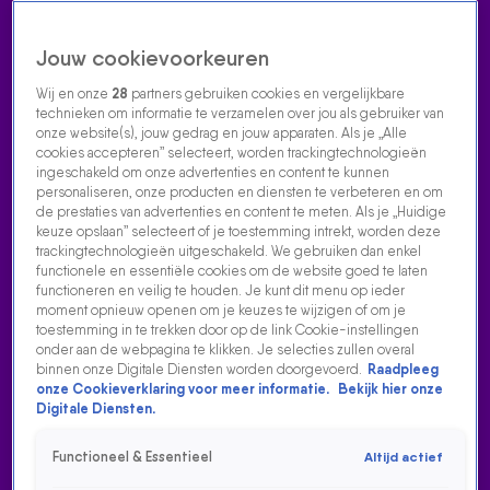
Jouw cookievoorkeuren
Wij en onze
28
partners gebruiken cookies en vergelijkbare
technieken om informatie te verzamelen over jou als gebruiker van
onze website(s), jouw gedrag en jouw apparaten. Als je „Alle
cookies accepteren” selecteert, worden trackingtechnologieën
Home
Acties
Radio luisteren
538 dj's
Shows
Muziek
Evenementen
ingeschakeld om onze advertenties en content te kunnen
VOLG RADIO 538
personaliseren, onze producten en diensten te verbeteren en om
de prestaties van advertenties en content te meten. Als je „Huidige
keuze opslaan” selecteert of je toestemming intrekt, worden deze
trackingtechnologieën uitgeschakeld. We gebruiken dan enkel
Zoeken
functionele en essentiële cookies om de website goed te laten
functioneren en veilig te houden. Je kunt dit menu op ieder
moment opnieuw openen om je keuzes te wijzigen of om je
toestemming in te trekken door op de link Cookie-instellingen
Home
Radio Luisteren
538 Gemist
Acties
Alle zenders
onder aan de webpagina te klikken. Je selecties zullen overal
binnen onze Digitale Diensten worden doorgevoerd.
Raadpleeg
PETER HEERSCHOP LEGT HET HITTEPLAN UIT EN HEEFT
onze Cookieverklaring voor meer informatie.
Bekijk hier onze
EEN BOODSCHAP VOOR HERKANSERS
Digitale Diensten.
30 juni 2025, 12:59
Functioneel & Essentieel
Altijd actief
De 538 Ochtendshow belt met Peter Heerschop, die het