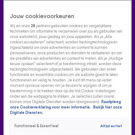
Jouw cookievoorkeuren
Wij en onze
28
partners gebruiken cookies en vergelijkbare
technieken om informatie te verzamelen over jou als gebruiker van
onze website(s), jouw gedrag en jouw apparaten. Als je „Alle
cookies accepteren” selecteert, worden trackingtechnologieën
Home
Acties
Radio luisteren
538 dj's
Shows
Muziek
Evenementen
ingeschakeld om onze advertenties en content te kunnen
VOLG RADIO 538
personaliseren, onze producten en diensten te verbeteren en om
de prestaties van advertenties en content te meten. Als je „Huidige
keuze opslaan” selecteert of je toestemming intrekt, worden deze
trackingtechnologieën uitgeschakeld. We gebruiken dan enkel
Zoeken
functionele en essentiële cookies om de website goed te laten
functioneren en veilig te houden. Je kunt dit menu op ieder
moment opnieuw openen om je keuzes te wijzigen of om je
toestemming in te trekken door op de link Cookie-instellingen
Home
Radio Luisteren
538 Gemist
Acties
Alle zenders
onder aan de webpagina te klikken. Je selecties zullen overal
binnen onze Digitale Diensten worden doorgevoerd.
Raadpleeg
PETER HEERSCHOP MAAKT SINTERKLAASGEDICHT: 'IK
onze Cookieverklaring voor meer informatie.
Bekijk hier onze
HEB EEN ANDERE VROUW'
Digitale Diensten.
2 dec 2024, 14:56
Functioneel & Essentieel
Altijd actief
Peter Heerschop deelt in De 538 Ochtendshow zijn