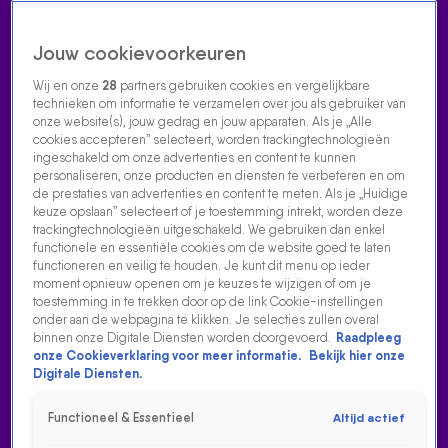
Jouw cookievoorkeuren
Wij en onze
28
partners gebruiken cookies en vergelijkbare
technieken om informatie te verzamelen over jou als gebruiker van
onze website(s), jouw gedrag en jouw apparaten. Als je „Alle
cookies accepteren” selecteert, worden trackingtechnologieën
Home
Acties
Radio luisteren
538 dj's
Shows
Muziek
Evenementen
ingeschakeld om onze advertenties en content te kunnen
VOLG RADIO 538
personaliseren, onze producten en diensten te verbeteren en om
de prestaties van advertenties en content te meten. Als je „Huidige
keuze opslaan” selecteert of je toestemming intrekt, worden deze
trackingtechnologieën uitgeschakeld. We gebruiken dan enkel
Zoeken
functionele en essentiële cookies om de website goed te laten
functioneren en veilig te houden. Je kunt dit menu op ieder
moment opnieuw openen om je keuzes te wijzigen of om je
toestemming in te trekken door op de link Cookie-instellingen
Home
Radio Luisteren
538 Gemist
Acties
Alle zenders
onder aan de webpagina te klikken. Je selecties zullen overal
binnen onze Digitale Diensten worden doorgevoerd.
Raadpleeg
PETER HEERSCHOP OVER BLUE MONDAY EN NIEUWE
onze Cookieverklaring voor meer informatie.
Bekijk hier onze
VERKEERSBORDEN IN DIALECT
Digitale Diensten.
20 jan 2025, 15:12
Functioneel & Essentieel
Altijd actief
Op de somberste dag van het jaar besprak Peter