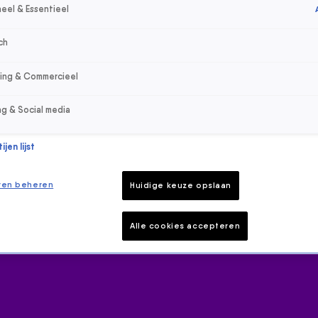
eel & Essentieel
ch
sing & Commercieel
ng & Social media
jen lijst
ren beheren
Huidige keuze opslaan
Alle cookies accepteren