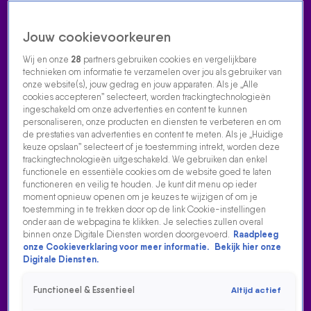
Jouw cookievoorkeuren
Wij en onze
28
partners gebruiken cookies en vergelijkbare
technieken om informatie te verzamelen over jou als gebruiker van
onze website(s), jouw gedrag en jouw apparaten. Als je „Alle
cookies accepteren” selecteert, worden trackingtechnologieën
Home
Acties
Radio luisteren
538 dj's
Shows
Muziek
Evenementen
ingeschakeld om onze advertenties en content te kunnen
VOLG RADIO 538
personaliseren, onze producten en diensten te verbeteren en om
de prestaties van advertenties en content te meten. Als je „Huidige
keuze opslaan” selecteert of je toestemming intrekt, worden deze
trackingtechnologieën uitgeschakeld. We gebruiken dan enkel
Zoeken
functionele en essentiële cookies om de website goed te laten
functioneren en veilig te houden. Je kunt dit menu op ieder
moment opnieuw openen om je keuzes te wijzigen of om je
toestemming in te trekken door op de link Cookie-instellingen
Home
Radio Luisteren
538 Gemist
Acties
Alle zenders
onder aan de webpagina te klikken. Je selecties zullen overal
binnen onze Digitale Diensten worden doorgevoerd.
Raadpleeg
PETER HEERSCHOP OVER VOETBAL: 'ZO ZIE JE DAT JE
onze Cookieverklaring voor meer informatie.
Bekijk hier onze
MET MATIG EN SLAP BEST EEN PRIMA AVOND KAN
Digitale Diensten.
HEBBEN.'
Functioneel & Essentieel
Altijd actief
25 mrt 2024, 12:21