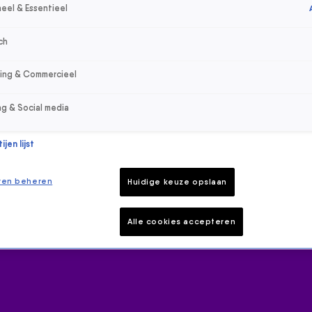
eel & Essentieel
ch
sing & Commercieel
ng & Social media
jen lijst
ren beheren
Huidige keuze opslaan
Alle cookies accepteren