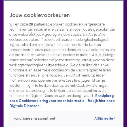
Jouw cookievoorkeuren
Wij en onze
28
partners gebruiken cookies en vergelijkbare
technieken om informatie te verzamelen over jou als gebruiker van
onze website(s), jouw gedrag en jouw apparaten. Als je „Alle
cookies accepteren” selecteert, worden trackingtechnologieën
Home
Acties
Radio luisteren
538 dj's
Shows
Muziek
Evenementen
ingeschakeld om onze advertenties en content te kunnen
VOLG RADIO 538
personaliseren, onze producten en diensten te verbeteren en om
de prestaties van advertenties en content te meten. Als je „Huidige
keuze opslaan” selecteert of je toestemming intrekt, worden deze
trackingtechnologieën uitgeschakeld. We gebruiken dan enkel
Zoeken
functionele en essentiële cookies om de website goed te laten
functioneren en veilig te houden. Je kunt dit menu op ieder
moment opnieuw openen om je keuzes te wijzigen of om je
toestemming in te trekken door op de link Cookie-instellingen
Home
Radio Luisteren
538 Gemist
Acties
Alle zenders
onder aan de webpagina te klikken. Je selecties zullen overal
binnen onze Digitale Diensten worden doorgevoerd.
Raadpleeg
POPKO IN WORSTELING MET BEVEILIGERS SNOOP
onze Cookieverklaring voor meer informatie.
Bekijk hier onze
DOGG: 'IK LAAT ME NIET ZOMAAR WEGZETTEN'
Digitale Diensten.
12 feb 2026, 09:15
Functioneel & Essentieel
Altijd actief
Popko zorgde voor flink wat commotie in het stadion waar