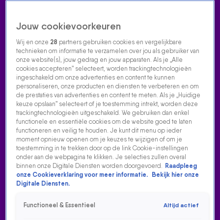
Jouw cookievoorkeuren
Wij en onze
28
partners gebruiken cookies en vergelijkbare
technieken om informatie te verzamelen over jou als gebruiker van
onze website(s), jouw gedrag en jouw apparaten. Als je „Alle
cookies accepteren” selecteert, worden trackingtechnologieën
Home
Acties
Radio luisteren
538 dj's
Shows
Muziek
Evenementen
ingeschakeld om onze advertenties en content te kunnen
VOLG RADIO 538
personaliseren, onze producten en diensten te verbeteren en om
de prestaties van advertenties en content te meten. Als je „Huidige
keuze opslaan” selecteert of je toestemming intrekt, worden deze
trackingtechnologieën uitgeschakeld. We gebruiken dan enkel
Zoeken
functionele en essentiële cookies om de website goed te laten
functioneren en veilig te houden. Je kunt dit menu op ieder
moment opnieuw openen om je keuzes te wijzigen of om je
toestemming in te trekken door op de link Cookie-instellingen
Home
Radio Luisteren
538 Gemist
Acties
Alle zenders
onder aan de webpagina te klikken. Je selecties zullen overal
binnen onze Digitale Diensten worden doorgevoerd.
Raadpleeg
RESTAURANT MAAKT GEBRUIK VAN AI-TELEFONISTE,
onze Cookieverklaring voor meer informatie.
Bekijk hier onze
538 BELT HAAR OP! ☎️
Digitale Diensten.
7 juli 2025, 08:40
Functioneel & Essentieel
Altijd actief
Een AI-bot die telefoontjes opneemt, tafelreserveringen