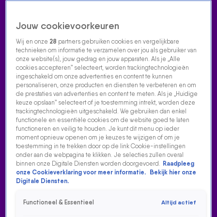
Jouw cookievoorkeuren
Wij en onze
28
partners gebruiken cookies en vergelijkbare
technieken om informatie te verzamelen over jou als gebruiker van
onze website(s), jouw gedrag en jouw apparaten. Als je „Alle
cookies accepteren” selecteert, worden trackingtechnologieën
Home
Acties
Radio luisteren
538 dj's
Shows
Muziek
Evenementen
ingeschakeld om onze advertenties en content te kunnen
VOLG RADIO 538
personaliseren, onze producten en diensten te verbeteren en om
de prestaties van advertenties en content te meten. Als je „Huidige
keuze opslaan” selecteert of je toestemming intrekt, worden deze
trackingtechnologieën uitgeschakeld. We gebruiken dan enkel
Zoeken
functionele en essentiële cookies om de website goed te laten
functioneren en veilig te houden. Je kunt dit menu op ieder
moment opnieuw openen om je keuzes te wijzigen of om je
toestemming in te trekken door op de link Cookie-instellingen
Home
Radio Luisteren
538 Gemist
Acties
Alle zenders
onder aan de webpagina te klikken. Je selecties zullen overal
binnen onze Digitale Diensten worden doorgevoerd.
Raadpleeg
RICK DRAAIT HÉT AJAX-LIED BIJ HET
onze Cookieverklaring voor meer informatie.
Bekijk hier onze
FEYENOORDSTADION
Digitale Diensten.
8 aug 2025, 07:54
Functioneel & Essentieel
Altijd actief
538-dj Tim Klijn kreeg verontrustende appjes binnen over